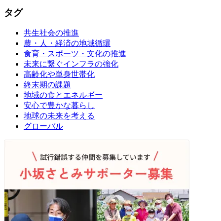
タグ
共生社会の推進
農・人・経済の地域循環
食育・スポーツ・文化の推進
未来に繋ぐインフラの強化
高齢化や単身世帯化
終末期の課題
地域の食とエネルギー
安心で豊かな暮らし
地球の未来を考える
グローバル