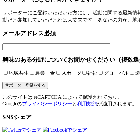
サポーターにご登録いただいた方には、活動に関する最新情
動だけ参加していただければ大丈夫です。あなたの力が、地
メールアドレス
必須
興味のある分野についてお聞かせください（複数選
地域共生
農業・食
スポーツ
福祉
グローバル
環
このサイトは reCAPTCHA によって保護されており、
Googleの
プライバシーポリシー
と
利用規約
が適用されます。
SNSシェア