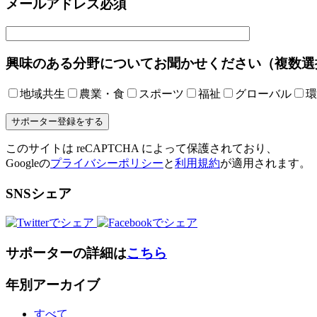
メールアドレス
必須
興味のある分野についてお聞かせください（複数選
地域共生
農業・食
スポーツ
福祉
グローバル
環
このサイトは reCAPTCHA によって保護されており、
Googleの
プライバシーポリシー
と
利用規約
が適用されます。
SNSシェア
サポーターの詳細は
こちら
年別アーカイブ
すべて